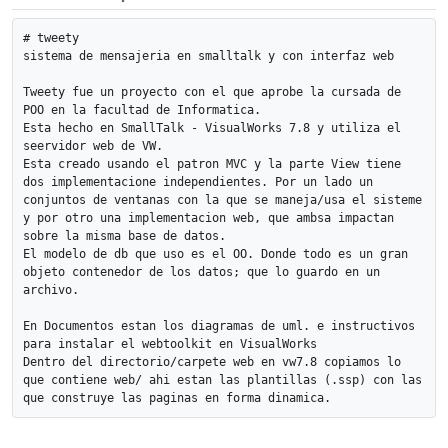
# tweety

sistema de mensajeria en smalltalk y con interfaz web

Tweety fue un proyecto con el que aprobe la cursada de 
POO en la facultad de Informatica.

Esta hecho en SmallTalk - VisualWorks 7.8 y utiliza el 
seervidor web de VW.

Esta creado usando el patron MVC y la parte View tiene 
dos implementacione independientes. Por un lado un 
conjuntos de ventanas con la que se maneja/usa el sisteme 
y por otro una implementacion web, que ambsa impactan 
sobre la misma base de datos.

El modelo de db que uso es el OO. Donde todo es un gran 
objeto contenedor de los datos; que lo guardo en un 
archivo.

En Documentos estan los diagramas de uml. e instructivos 
para instalar el webtoolkit en VisualWorks

Dentro del directorio/carpete web en vw7.8 copiamos lo 
que contiene web/ ahi estan las plantillas (.ssp) con las 